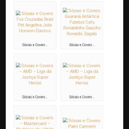
Circenses
Estátuas-Vivas
Recepcionistas e Promotores
Recreadores
Repentistas
Sósias e Covers...
Sósias e Covers...
Sósias e Covers
Projetos Culturais
Leis de Incentivo
Espetáculos Realizados
Espetáculos em Turnê
Invista em nossos novos Espetáculos
Sósias e Covers...
Sósias e Covers...
Nosso Time
Clientes
Blog