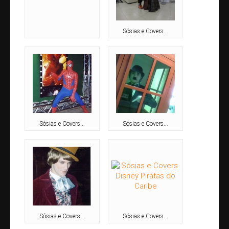
Congresso e Convenções
Feiras
Sósias e Covers...
Festas de Confraternização
Lançamento de Produtos
Projetos Personalizados
Promoções
Treinamentos
Vídeos Institucionais
Sósias e Covers...
Sósias e Covers...
Atrações Artísticas
Apresentadores
Atores Performáticos
Bandas & Músicos | Bailarinos
Bonecos
Caricaturistas
Sósias e Covers...
Sósias e Covers...