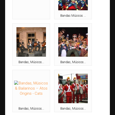
Congresso e Convenções
Feiras
Bandas Músicos ...
Festas de Confraternização
Lançamento de Produtos
Projetos Personalizados
Promoções
Treinamentos
Vídeos Institucionais
Bandas, Músicos...
Bandas, Músicos...
Atrações Artísticas
Apresentadores
Atores Performáticos
Bandas & Músicos | Bailarinos
Bonecos
Caricaturistas
Bandas, Músicos...
Bandas, Músicos...