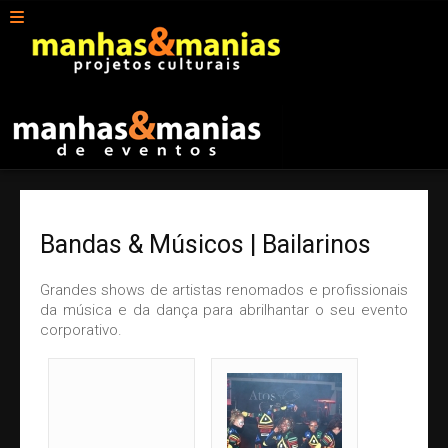
Home
Agência
Missão
Visão
Estratégia
Bandas & Músicos | Bailarinos
Prêmios
Valores
Grandes shows de artistas renomados e profissionais
da música e da dança para abrilhantar o seu evento
Gestão
corporativo.
Eventos
Ações de Incentivo
Cenografia