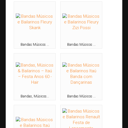
Circenses
Estátuas-Vivas
Recepcionistas e Promotores
Recreadores
Repentistas
Bandas Músicos ...
Bandas Músicos ...
Sósias e Covers
Projetos Culturais
Leis de Incentivo
Espetáculos Realizados
Espetáculos em Turnê
Invista em nossos novos Espetáculos
Bandas, Músicos...
Bandas Músicos ...
Nosso Time
Clientes
Blog